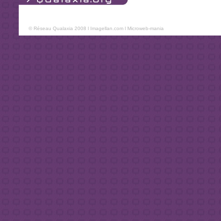
© Réseau Qualaxia 2008 l
Imagellan.com
l
Microweb-mania