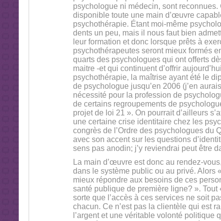
psychologue ni médecin, sont reconnues. 
disponible toute une main d’œuvre capable 
psychothérapie. Étant moi-même psychologu
dents un peu, mais il nous faut bien admet
leur formation et donc lorsque prêts à exerc
psychothérapeutes seront mieux formés en
quarts des psychologues qui ont offerts dè
maitre -et qui continuent d’offrir aujourd’h
psychothérapie, la maîtrise ayant été le d
de psychologue jusqu’en 2006 (j’en aurais t
nécessité pour la profession de psychologu
de certains regroupements de psychologues
projet de loi 21 ». On pourrait d’ailleurs s
une certaine crise identitaire chez les ps
congrès de l’Ordre des psychologues du Q
avec son accent sur les questions d’identit
sens pas anodin; j’y reviendrai peut être da
La main d’œuvre est donc au rendez-vous,
dans le système public ou au privé. Alors
mieux répondre aux besoins de ces person
santé publique de première ligne? ». Tout 
sorte que l’accès à ces services ne soit pa
chacun. Ce n’est pas la clientèle qui est ra
l’argent et une véritable volonté politique q