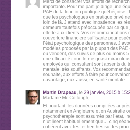
Merci de consacrer vos efforts de recherc
importante. Pour me part, je dirige une éq
PAE de la fonction publique québéçoise. 
que les psychologues en pratique privé ne 
loin de là. J’attend avec impatience les ré
demeure toutefois préoccupée par ce que j’
offerte aux clients. Vos recommandations 
couverture financière suffisante pour espé
l’état psychologique des personnes. J’avo
modèles proposés par la plupart des PAE d
ou vendent, des suivis de plus ou moins 5
une efficacité court terme quasi miraculeu
employés qui consultent sont absents du t
mentale, très souffrants. Vos recommandati
souhaite, aux efforts à faire pour convainc
davantage, eux-aussi, en santé mentale.
Martin Drapeau
, le
29 janvier, 2015 à 15:
Madame Mc Collough,
Et pourtant, les données compilées auprès
notamment en Angleterre et en Australie où
psychothérapie sont assumés par l’état, i
n’utilisent habituellement que… cinq séanc
cohérent avec les recherches sur les pro