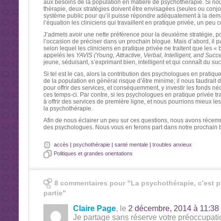
aux besoins de la population en matière de psychothérapie. Si nou
thérapie, deux stratégies doivent être envisagées (seules ou conjo
système public pour qu’il puisse répondre adéquatement à la dem
l’équation les cliniciens qui travaillent en pratique privée, un peu
J’admets avoir une nette préférence pour la deuxième stratégie, p
l’occasion de préciser dans un prochain blogue. Mais d’abord, il p
selon lequel les cliniciens en pratique privée ne traitent que les
appelés les
YAVIS
(Young, Attractive, Verbal, Intelligent, and Succ
jeune, séduisant, s’exprimant bien, intelligent et qui connaît du su
Si tel est le cas, alors la contribution des psychologues en pratiqu
de la population en général risque d’être minime; il nous faudrait 
pour offrir des services, et conséquemment, y investir les fonds néc
ces temps-ci. Par contre, si les psychologues en pratique privée trai
à offrir des services de première ligne, et nous pourrions mieux les
la psychothérapie.
Afin de nous éclairer un peu sur ces questions, nous avons réce
des psychologues. Nous vous en ferons part dans notre prochain b
accès
|
psychothérapie
|
santé mentale
|
troubles anxieux
Politiques et grandes orientations
8 commentaires pour "La psychothérapie, c’est po
partie"
Claire Page
, le
2 décembre, 2014 à 11:38
Je partage sans réserve votre préoccupation