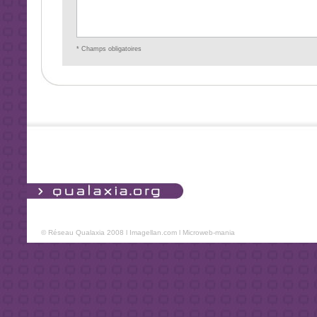
* Champs obligatoires
© Réseau Qualaxia 2008 l
Imagellan.com
l
Microweb-mania