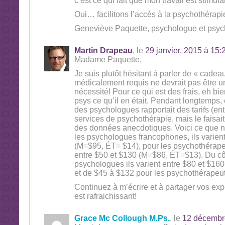
c’est ce qui fait que mon travail est stimula
Oui… facilitons l’accès à la psychothérapi
Geneviève Paquette, psychologue et psyc
Martin Drapeau
, le
29 janvier, 2015 à 15:
Madame Paquette,
Je suis plutôt hésitant à parler de « cadea
médicalement requis ne devrait pas être 
nécessité! Pour ce qui est des frais, eh 
psys ce qu’il en était. Pendant longtemps,
des psychologues rapportait des tarifs (ent
services de psychothérapie, mais le faisa
des données anecdotiques. Voici ce que no
les psychologues francophones, ils varient
(M=$95, ÉT= $14), pour les psychothérapeu
entre $50 et $130 (M=$86, ÉT=$13). Du cô
psychologues ils varient entre $80 et $1
et de $45 à $132 pour les psychothérape
Continuez à m’écrire et à partager vos ex
est rafraichissant!
Grace Mc Collough M.Ps.
, le
12 décembre