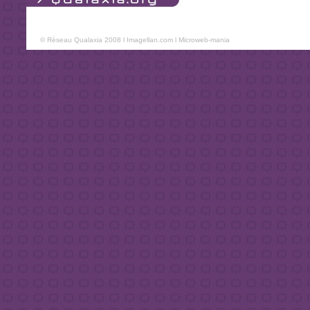
© Réseau Qualaxia 2008 l
Imagellan.com
l
Microweb-mania