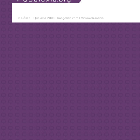
© Réseau Qualaxia 2008 l
Imagellan.com
l
Microweb-mania