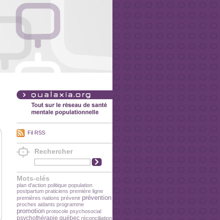
Fil RSS
Rechercher
Mots-clés
plan d'action
politique
population
postpartum
praticiens
première ligne
prévention
premières nations
prévenir
proches aidants
programme
promotion
protocole
psychosocial
psychothérapie
québec
réconciliation