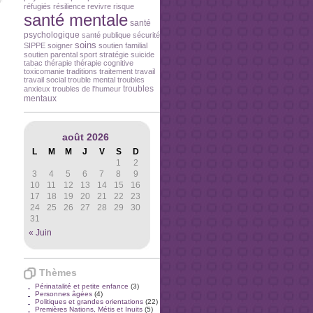
réfugiés
résilience
revivre
risque
santé mentale
santé
psychologique
santé publique
sécurité
soins
SIPPE
soigner
soutien familial
soutien parental
sport
stratégie
suicide
tabac
thérapie
thérapie cognitive
toxicomanie
traditions
traitement
travail
travail social
trouble mental
troubles
troubles
anxieux
troubles de l'humeur
mentaux
août 2026
L
M
M
J
V
S
D
1
2
3
4
5
6
7
8
9
10
11
12
13
14
15
16
17
18
19
20
21
22
23
24
25
26
27
28
29
30
31
« Juin
Thèmes
Périnatalité et petite enfance
(3)
Personnes âgées
(4)
Politiques et grandes orientations
(22)
Premières Nations, Métis et Inuits
(5)