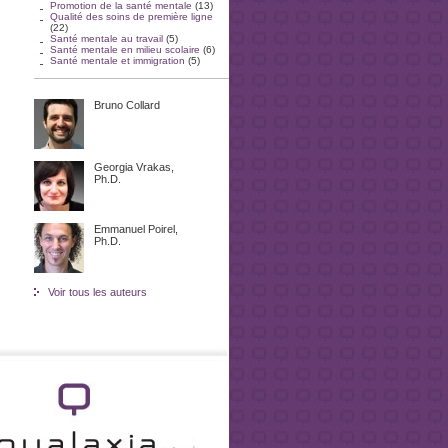
Promotion de la santé mentale
(13)
Qualité des soins de première ligne
(22)
Santé mentale au travail
(5)
Santé mentale en milieu scolaire
(6)
Santé mentale et immigration
(5)
Bruno Collard
Georgia Vrakas,
Ph.D.
Emmanuel Poirel,
Ph.D.
Voir tous les auteurs