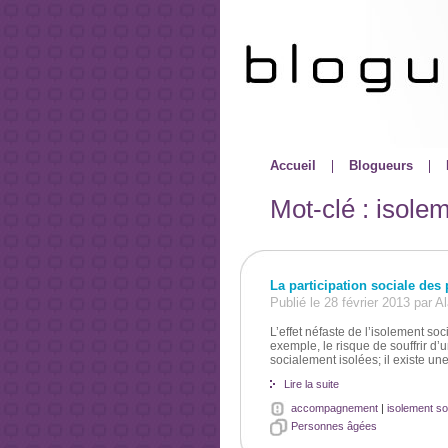
Accueil
Blogueurs
Mot-clé : isolem
La participation sociale des
Publié le 28 février 2013 par 
L’effet néfaste de l’isolement so
exemple, le risque de souffrir d’
socialement isolées; il existe un
Lire la suite
accompagnement
|
isolement so
Personnes âgées