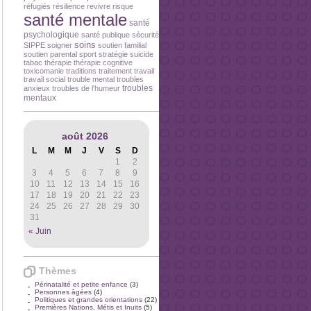
réfugiés
résilience
revivre
risque
santé mentale
santé
psychologique
santé publique
sécurité
soins
SIPPE
soigner
soutien familial
soutien parental
sport
stratégie
suicide
tabac
thérapie
thérapie cognitive
toxicomanie
traditions
traitement
travail
travail social
trouble mental
troubles
troubles
anxieux
troubles de l'humeur
mentaux
août 2026
L
M
M
J
V
S
D
1
2
3
4
5
6
7
8
9
10
11
12
13
14
15
16
17
18
19
20
21
22
23
24
25
26
27
28
29
30
31
« Juin
Thèmes
Périnatalité et petite enfance
(3)
Personnes âgées
(4)
Politiques et grandes orientations
(22)
Premières Nations, Métis et Inuits
(5)