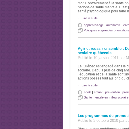
mot. Contrairement à la santé p
parlons de santé mentale. C’est 
santé psychologique pour faire l
Lire la suite
apprentissage
|
autonomie
|
enfa
Politiques et grandes orientation
Agir et réussir ensemble : D
scolaire québécois
Publié le 10 janvier 2011 par
Le Québec est engagé dans le dé
scolaire. Depuis plus de cinq an
l’éducation et de la santé sont i
actions posées tout au long du 
Lire la suite
école
|
enfant
|
prévention
|
prom
Santé mentale en milieu scolaire
Les programmes de promotio
Publié le 3 octobre 2010 par 