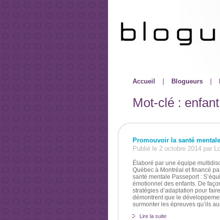
Accueil
Blogueurs
Mot-clé : enfant
Promouvoir la santé mentale
Publié le 2 octobre 2014 par L
Élaboré par une équipe multidisci
Québec à Montréal et financé pa
santé mentale Passeport : S’équi
émotionnel des enfants. De façon
stratégies d’adaptation pour faire
démontrent que le développement
surmonter les épreuves qu’ils aur
Lire la suite