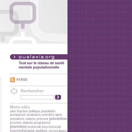
Fil RSS
Rechercher
Mots-clés
plan d'action
politique
population
postpartum
praticiens
première ligne
prévention
premières nations
prévenir
proches aidants
programme
promotion
protocole
psychosocial
psychothérapie
québec
réconciliation