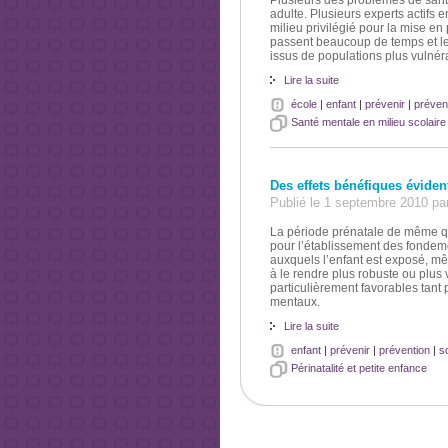
Plusieurs des problèmes de santé
adulte. Plusieurs experts actifs 
milieu privilégié pour la mise e
passent beaucoup de temps et le 
issus de populations plus vulnér
Lire la suite
école
|
enfant
|
prévenir
|
préven
Santé mentale en milieu scolaire
Des effets bénéfiques éviden
Publié le 1 septembre 2010 pa
La période prénatale de même qu
pour l’établissement des fondeme
auxquels l’enfant est exposé, mê
à le rendre plus robuste ou plus
particulièrement favorables tant
mentaux.
Lire la suite
enfant
|
prévenir
|
prévention
|
s
Périnatalité et petite enfance