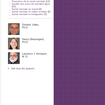
Promotion de la santé mentale
(13)
Qualité des soins de première ligne
(22)
Santé mentale au travail
(5)
Santé mentale en milieu scolaire
(6)
Santé mentale et immigration
(5)
Dominic Julien,
Ph.D.
Nancy Beauregard,
Ph.D.
Laurence J. Kirmayer,
M. D.
Voir tous les auteurs