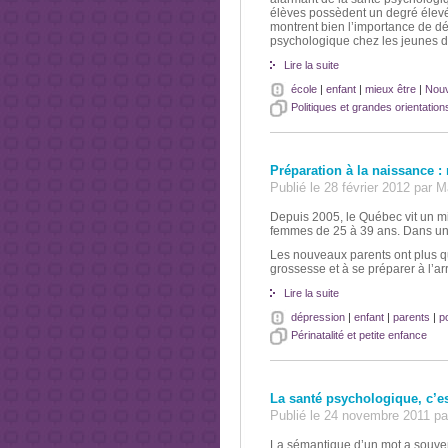
élèves possèdent un degré élevé
montrent bien l’importance de dé
psychologique chez les jeunes d
Lire la suite
école
|
enfant
|
mieux être
|
Nouv
Politiques et grandes orientation
Préparation à la naissance :
Publié le 28 février 2012 par
Depuis 2005, le Québec vit un 
femmes de 25 à 39 ans. Dans une 
Les nouveaux parents ont plus q
grossesse et à se préparer à l’a
Lire la suite
dépression
|
enfant
|
parents
|
p
Périnatalité et petite enfance
La santé psychologique, c’e
Publié le 24 novembre 2011 p
La sémantique d’un mot a souven