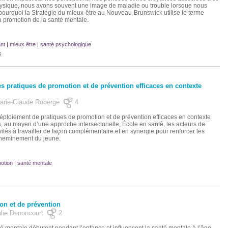
hysique, nous avons souvent une image de maladie ou trouble lorsque nous
pourquoi la Stratégie du mieux-être au Nouveau-Brunswick utilise le terme
a promotion de la santé mentale.
nt
|
mieux être
|
santé psychologique
s
es pratiques de promotion et de prévention efficaces en contexte
 Marie-Claude Roberge
4
ploiement de pratiques de promotion et de prévention efficaces en contexte
s, au moyen d’une approche intersectorielle, École en santé, les acteurs de
nvités à travailler de façon complémentaire et en synergie pour renforcer les
cheminement du jeune.
otion
|
santé mentale
n et de prévention
Julie Denoncourt
2