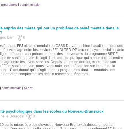
|
programme
|
santé mentale
e auprès des mères qui ont un problème de santé mentale dans le
 ?
e Ngoc Lam
0
les équipes FEJ et santé mentale du CSSS Dorval-Lachine-Lasalle, ont procédé
itulé « Arrimage entre les services FEJ-DI-TED-DP, accueil psychosocial et santé
digé en réponse aux préoccupations des intervenants du programme SIPPE
uipe de santé mentale. Il s’agit d’un cadre de pratique qui a pour but d’accroître
l’arrimage entre les divers services. Depuis l’automne dernier, moment de son
 FEJ et santé mentale, nous avons noté une amélioration sur le plan de la
nants. Étant donné qu’il s’agit de deux programmes dont les mandats sont
ation demeure complexe et les défis à relever sont énormes.
|
santé mentale
|
SIPPE
nté psychologique dans les écoles du Nouveau-Brunswick
chelle Bourgoin
0
0 sur le mieux-être des élèves du Nouveau-Brunswick dresse un portrait
que de l’ensemble de cette population. Selon ce sondage, seulement 17 % des