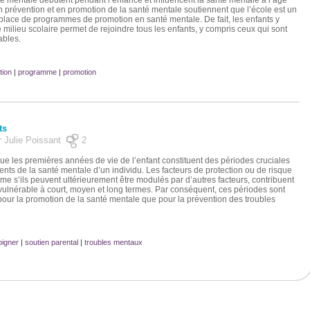
 mentale débutent pendant l’enfance et influencent la santé mentale à l’âge
en prévention et en promotion de la santé mentale soutiennent que l’école est un
n place de programmes de promotion en santé mentale. De fait, les enfants y
milieu scolaire permet de rejoindre tous les enfants, y compris ceux qui sont
ables.
tion
|
programme
|
promotion
ts
r Julie Poissant
2
e les premières années de vie de l’enfant constituent des périodes cruciales
nts de la santé mentale d’un individu. Les facteurs de protection ou de risque
me s’ils peuvent ultérieurement être modulés par d’autres facteurs, contribuent
 vulnérable à court, moyen et long termes. Par conséquent, ces périodes sont
 pour la promotion de la santé mentale que pour la prévention des troubles
oigner
|
soutien parental
|
troubles mentaux