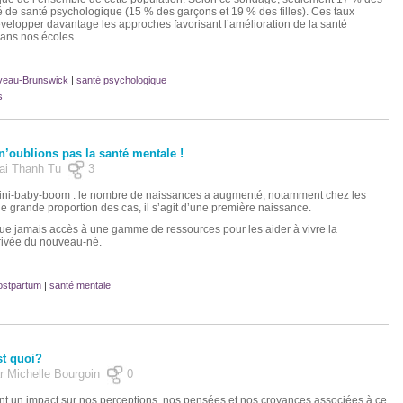
 de santé psychologique (15 % des garçons et 19 % des filles). Ces taux
velopper davantage les approches favorisant l’amélioration de la santé
ans nos écoles.
eau-Brunswick
|
santé psychologique
s
 n’oublions pas la santé mentale !
 Mai Thanh Tu
3
mini-baby-boom : le nombre de naissances a augmenté, notamment chez les
grande proportion des cas, il s’agit d’une première naissance.
ue jamais accès à une gamme de ressources pour les aider à vivre la
rrivée du nouveau-né.
ostpartum
|
santé mentale
st quoi?
ar Michelle Bourgoin
0
t un impact sur nos perceptions, nos pensées et nos croyances associées à ce