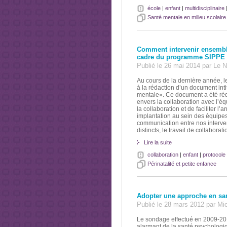
école
|
enfant
|
multidisciplinaire
Santé mentale en milieu scolaire
Comment intervenir ensembl
cadre du programme SIPPE
Publié le 26 mai 2014 par L
Au cours de la dernière année, 
à la rédaction d’un document int
mentale». Ce document a été ré
envers la collaboration avec l’éq
la collaboration et de faciliter 
implantation au sein des équipes
communication entre nos interve
distincts, le travail de collabor
Lire la suite
collaboration
|
enfant
|
protocole
Périnatalité et petite enfance
Adopter une approche en sa
Publié le 28 mars 2012 par Mi
Le sondage effectué en 2009-201
alarmant de la santé psychologi